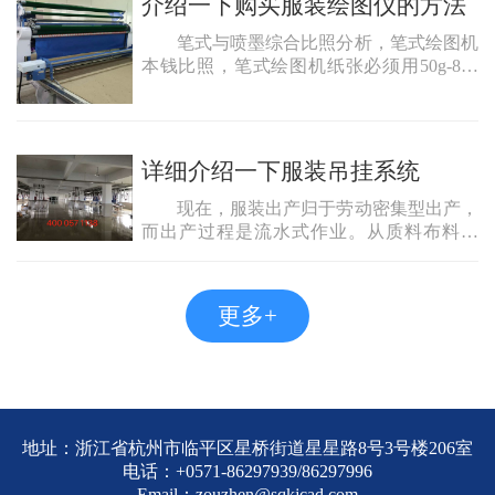
介绍一下购买服装绘图仪的方法
纤、混纺面料、毛呢类面料进行机械预缩的
整理设备。
笔式与喷墨综合比照分析，笔式绘图机
本钱比照，笔式绘图机纸张必须用50g-80g
的唛架纸（210元/卷）；笔芯：根据打印数
量，通常每个月30-50元。喷墨绘图仪：纸
张能够选用30g-40g普通国产唛架纸（120元/
卷）。
详细介绍一下服装吊挂系统
现在，服装出产归于劳动密集型出产，
而出产过程是流水式作业。从质料布料开
端，到裁剪、车缝，包烫等，每个岗位都需
要很多工人来作业。尤其是车缝部分。
更多+
地址：浙江省杭州市临平区星桥街道星星路8号3号楼206室
电话：+0571-86297939/86297996
Email：zouzhen@sqkjcad.com