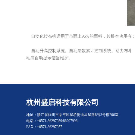
自动化拉布机适用于市面上95%的面料，其根本功用有：
自动升高控制系统。自动层数累计控制系统。动力布斗（
毛病自动提示便当维护。
杭州盛启科技有限公司
地址：浙江省杭州市临平区星桥街道星星路8号3号楼206室
电话：+0571-86297939/86297996
FAX：+0571-86297957