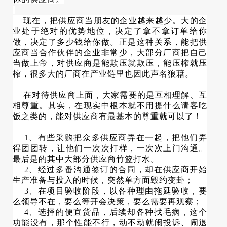
现在，把供应商当朋友的企业越来越少。大的企
业处于绝对的优势地位，决定了拿不拿订单给你
做，决定了多少钱给你做。正是这种关系，能把供
应商当合作伙伴的企业非常少，大部分厂商把自己
当做上帝，对供应商是能欺压就欺压，能压榨就压
榨，很多大的厂商在产业链里也因此声名狼藉。
在对待供应商上面，大家需要的是互相理解、互
相尊重。其实，在现实中根本就不用提什么请客吃
饭之类的，能对供应商有最基本的尊重就可以了！
1、
有些采购把众多供应商弄在一起，把他们弄
得团团转，让他们一次次打样，一次次上门沟通。
最后是的其中大部分供应商竹篮打水。
2、
经过多番沟通签订的合同，却在供应商开始
生产准备与投入的时候，突然单方面毁约变卦；
3、在项目验收阶段，以各种理由拖延验收，要
么领导不在，要么等开会决策，要么需要再观察；
4、选择的便宜货品，后续却各种找毛病，这个
功能没有，那个性能不行，动不动就闹投诉、闹退