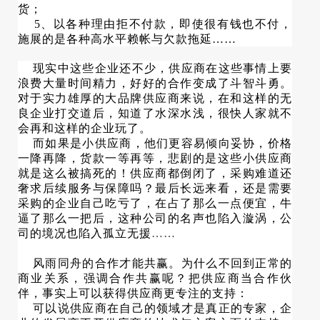
货；
5、以各种理由拒不付款，即使很有钱也不付，
施展的是各种高水平赖帐与欠款拖延……
现实中这些企业还不少，供应商在这些事情上要
浪费大量时间精力，好好的合作变成了斗智斗勇。
对于实力雄厚的大品牌供应商来说，在和这样的无
良企业打交道后，知道了水深水浅，很快人家就不
会再和这样的企业玩了。
而如果是小供应商，他们更容易倾向妥协，价格
一降再降，货款一等再等，悲剧的是这些小供应商
就是这么被搞死的！供应商都倒闭了，采购难道还
奢求后续服务与保障吗？最后长远来看，还是需要
采购的企业自己吃亏了，在占了那么一点便宜，牛
逼了那么一把后，这种公司的名声也陷入漩涡，公
司的境况也陷入孤立无援
……
风雨同舟的合作才能共赢。为什么不回到正常的
商业关系，强调合作共赢呢？把供应商当合作伙
伴，事实上可以获得供应商更专注的支持：
可以说供应商在自己的领域才是真正的专家，企