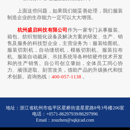
上面这些问题，如果我们能妥善处理，我们服装
制造企业的生存能力一定可以大大增强。
杭州盛启科技有限公司
作为一家专门从事服装、
箱包、纺织智能化设备及解决方案的研发、生产、销
售及服务的科技型企业，主营业务为：服装绘图机、
服装切割机，自动缝纫机，模板切割机、服装拉布
机、服装自动裁床、吊挂系统等各种软硬件技术开发
和的生产销售。自公司创立肇始，全体员工同心协
力、顽强进取、刻苦攻关，借助产品的升级换代和技
术创新。咨询热线：
400-057-1138
。
地址：浙江省杭州市临平区星桥街道星星路8号3号楼206室
电话：+0571-86297939/86297996
Email：zouzhen@sqkjcad.com