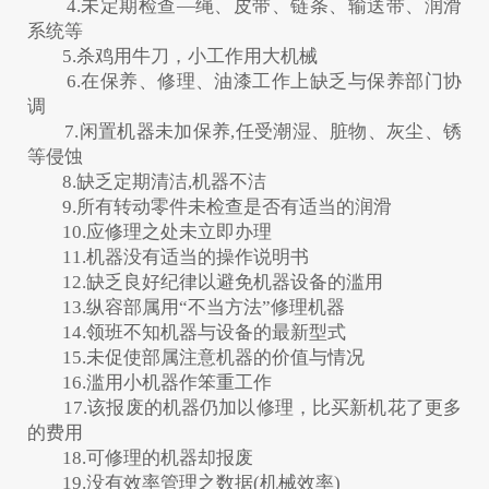
4.未定期检查—绳、皮带、链条、输送带、润滑
系统等
5.杀鸡用牛刀，小工作用大机械
6.在保养、修理、油漆工作上缺乏与保养部门协
调
7.闲置机器未加保养,任受潮湿、脏物、灰尘、锈
等侵蚀
8.缺乏定期清洁,机器不洁
9.所有转动零件未检查是否有适当的润滑
10.应修理之处未立即办理
11.机器没有适当的操作说明书
12.缺乏良好纪律以避免机器设备的滥用
13.纵容部属用“不当方法”修理机器
14.领班不知机器与设备的最新型式
15.未促使部属注意机器的价值与情况
16.滥用小机器作笨重工作
17.该报废的机器仍加以修理，比买新机花了更多
的费用
18.可修理的机器却报废
19.没有效率管理之数据(机械效率)